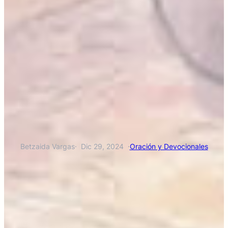
Betzaida Vargas
·
Dic 29, 2024
·
Oración y Devocionales