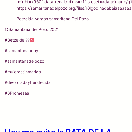
height=»960″ data-recalc-dims=»1″ srcset=»data:image/gi
https://samaritanadelpozo.org/files/r0lgodlhaqabaiaaaaa
Betzaida Vargas samaritana Del Pozo
©Samaritana del Pozo 2021
#Betzaida ??‍
#samaritanaarmy
#samaritanadelpozo
#mujeressinmarido
#divorciadaybendecida
#6Promesas