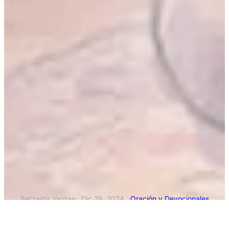
Betzaida Vargas
·
Dic 29, 2024
·
Oración y Devocionales