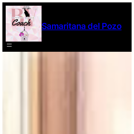
Samaritana del Pozo