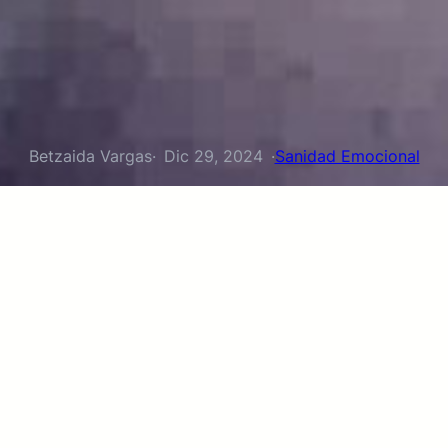
Betzaida Vargas
·
Dic 29, 2024
·
Sanidad Emocional