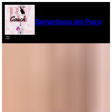
Samaritana del Pozo