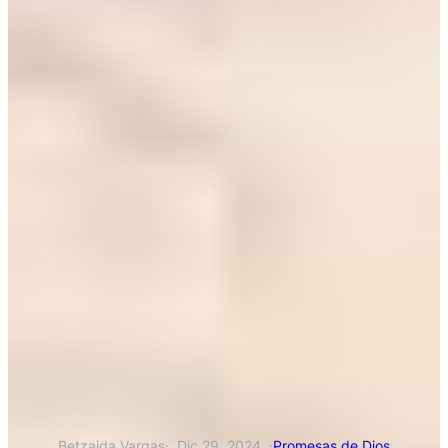
Betzaida Vargas
·
Dic 29, 2024
·
Promesas de Dios