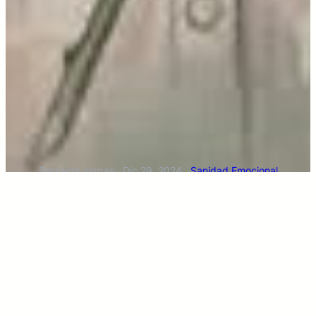
Betzaida Vargas
·
Dic 29, 2024
·
Sanidad Emocional