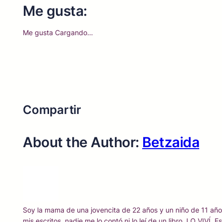
Me gusta:
Me gusta
Cargando…
Compartir
Facebook
Twitter
Pinterest
Email
About the Author:
Betzaida
Soy la mama de una jovencita de 22 años y un niño de 11 años
mis escritos, nadie me lo contó ni lo leí de un libro, LO VIVÍ.